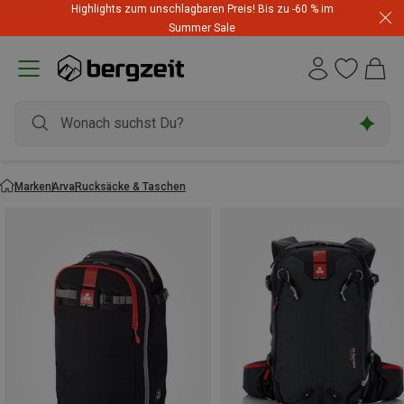
Highlights zum unschlagbaren Preis! Bis zu -60 % im
Summer Sale
Marken
Arva
Rucksäcke & Taschen