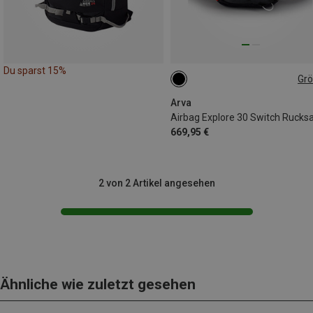
Du sparst 15%
Gr
30L
Arva
Airbag Explore 30 Switch Rucks
669,95 €
2 von 2 Artikel angesehen
Ähnliche wie zuletzt gesehen