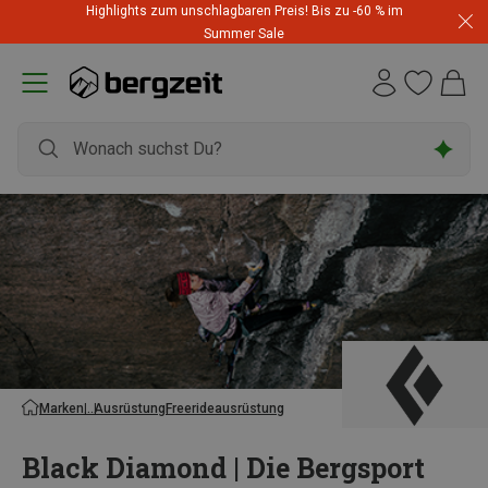
Highlights zum unschlagbaren Preis! Bis zu -60 % im
Summer Sale
Marken
Ausrüstung
Freerideausrüstung
Black Diamond | Die Bergsport