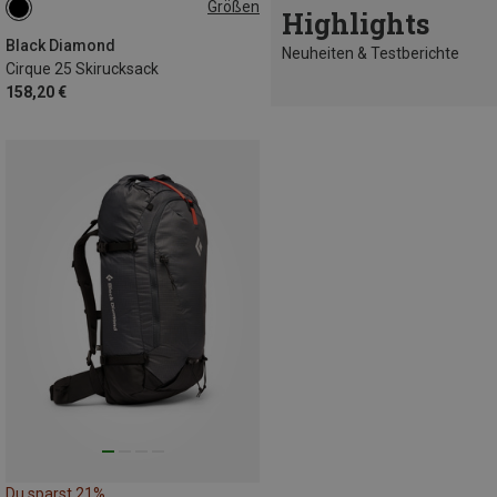
Größen
Highlights
25L | S-M
25L | M-L
Black Diamond
Neuheiten & Testberichte
Cirque 25 Skirucksack
158,20 €
Du sparst 21%