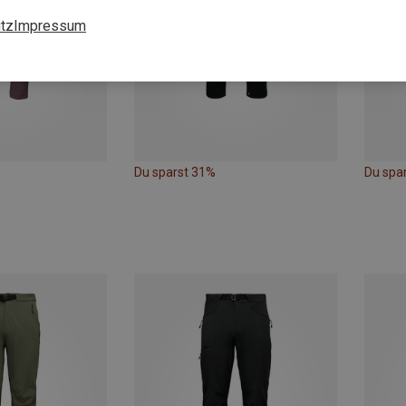
tz
Impressum
Du sparst 31%
Du spa