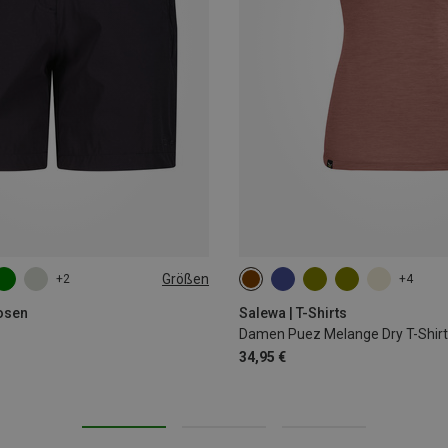
Größen
+2
+4
S
M
L
osen
Salewa | T-Shirts
Damen Puez Melange Dry T-Shirt
34,95 €