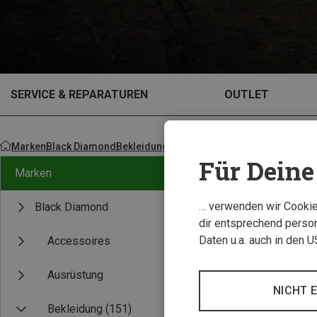
SERVICE & REPARATUREN
OUTLET
Marken
Black Diamond
Bekleidung
Hosen
Für Deine 
Marken
… verwenden wir Cookies
Black Diamond
dir entsprechend person
Daten u.a. auch in den 
Accessoires
Ausrüstung
NICHT 
Bekleidung
(151)