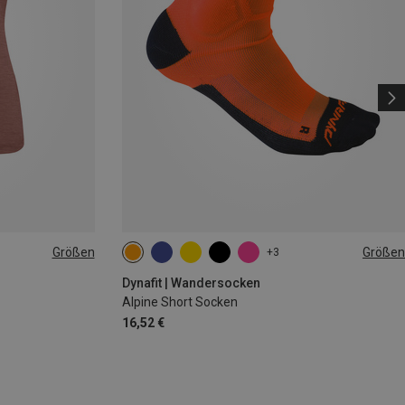
Größen
Größen
+3
35|36|37|38
39|40|41|42
43|44|45|46
Dynafit | Wandersocken
Alpine Short Socken
16,52 €