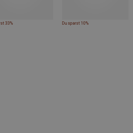
rst 33%
Du sparst 10%