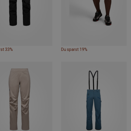
rst 33%
Du sparst 19%