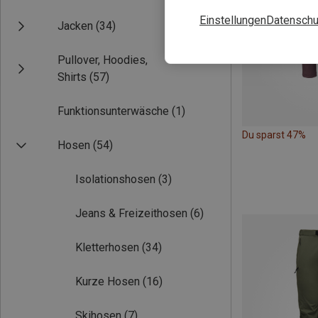
Einstellungen
Datenschu
Jacken
(34)
Pullover, Hoodies,
Shirts
(57)
Funktionsunterwäsche
(1)
Du sparst 47%
Hosen
(54)
Isolationshosen
(3)
Jeans & Freizeithosen
(6)
Kletterhosen
(34)
Kurze Hosen
(16)
Skihosen
(7)