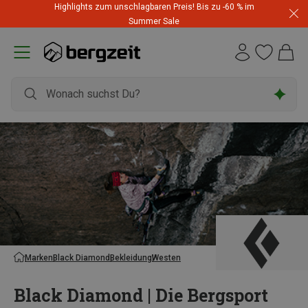
Highlights zum unschlagbaren Preis! Bis zu -60 % im
Summer Sale
Marken
Black Diamond
Bekleidung
Westen
Black Diamond | Die Bergsport