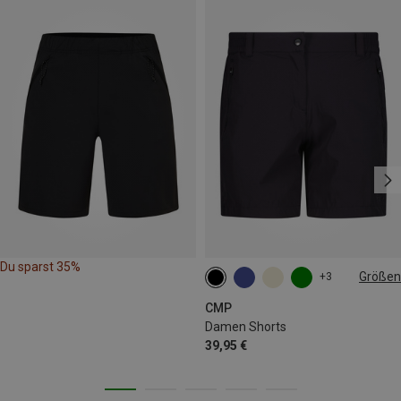
Du sparst 35%
Größen
+3
XXS
XS
S
M
L
CMP
Damen Shorts
39,95 €