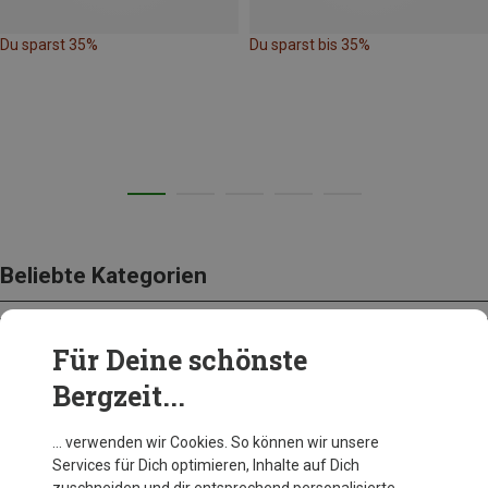
Du sparst 35%
Du sparst bis 35%
Beliebte Kategorien
Für Deine schönste
BEKLEIDUNG
Bergzeit...
… verwenden wir Cookies. So können wir unsere
Services für Dich optimieren, Inhalte auf Dich