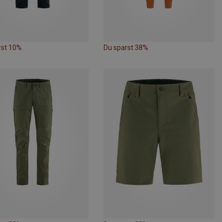
rst 10%
Du sparst 38%