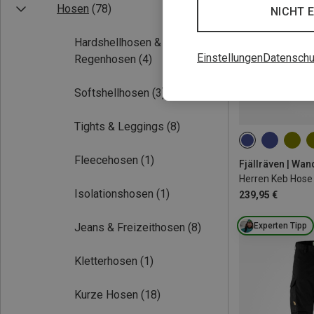
Hosen
(78)
NICHT 
Hardshellhosen &
Einstellungen
Datenschu
Regenhosen
(4)
Softshellhosen
(3)
Tights & Leggings
(8)
Fleecehosen
(1)
Fjällräven | Wa
Herren Keb Hose
Isolationshosen
(1)
239,95 €
Experten Tipp
Jeans & Freizeithosen
(8)
Kletterhosen
(1)
Kurze Hosen
(18)