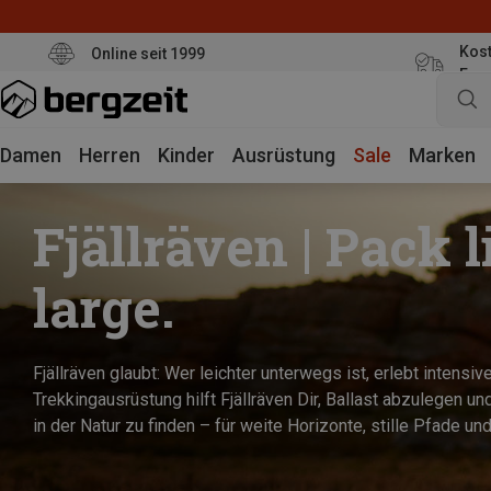
Kost
Online seit 1999
Eur
Damen
Herren
Kinder
Ausrüstung
Sale
Marken
Fjällräven | Pack l
large.
Fjällräven glaubt: Wer leichter unterwegs ist, erlebt intensive
Trekkingausrüstung hilft Fjällräven Dir, Ballast abzulegen 
in der Natur zu finden – für weite Horizonte, stille Pfade 