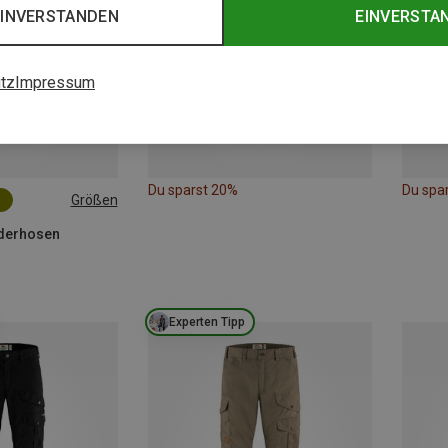
EINVERSTANDEN
EINVERSTA
tz
Impressum
Du sparst 20%
Du spa
Größen
nderhosen
Experten Tipp