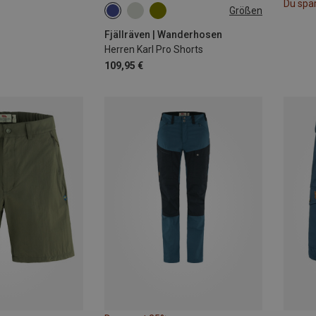
Du spa
Größen
S
M
XXL
Fjällräven | Wanderhosen
Herren Karl Pro Shorts
109,95 €