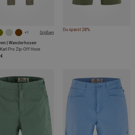
Du sparst 28%
Größen
+1
M
L
XL
XXL
även | Wanderhosen
Karl Pro Zip-Off Hose
 €