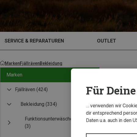
SERVICE & REPARATUREN
OUTLET
Marken
Fjällräven
Bekleidung
Marken
Für Deine 
Fjällräven
(424)
Experten Tipp
Bekleidung
(334)
… verwenden wir Cookies
dir entsprechend person
Funktionsunterwäsche
Daten u.a. auch in den 
(3)