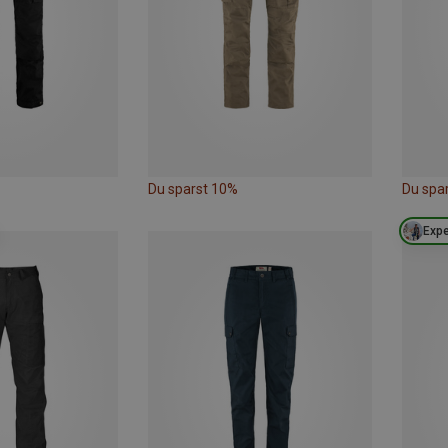
Du sparst 10%
Du spa
Expe