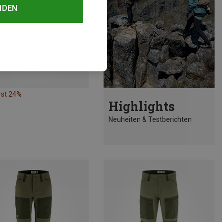
NDEN
rst 24%
Highlights
Neuheiten & Testberichten