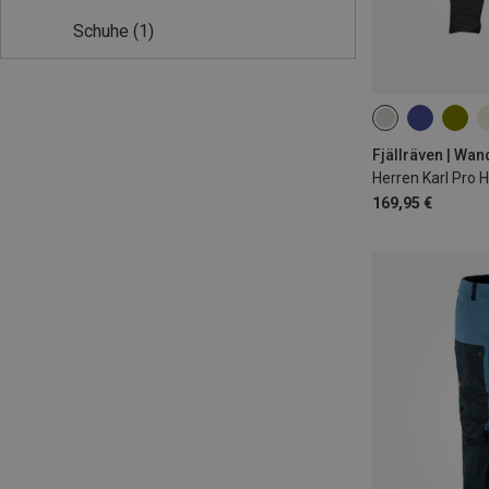
Schuhe
(1)
S
M
XXL
Fjällräven | Wa
Herren Karl Pro 
169,95 €