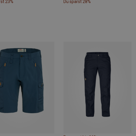
rst 23%
Du sparst 28%