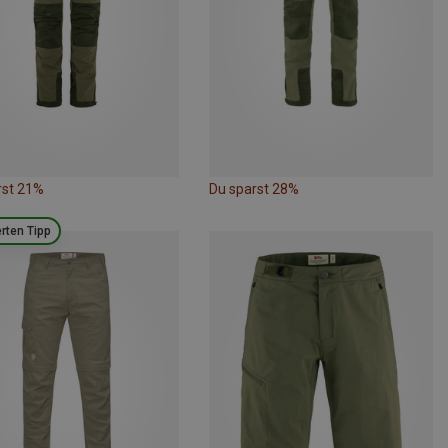
rst 21%
Du sparst 28%
rten Tipp