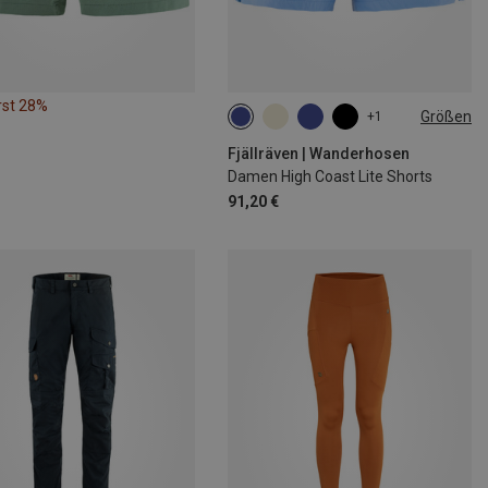
rst 28%
Größen
+1
S
M
L
L|M
S|XS
Fjällräven | Wanderhosen
Damen High Coast Lite Shorts
91,20 €