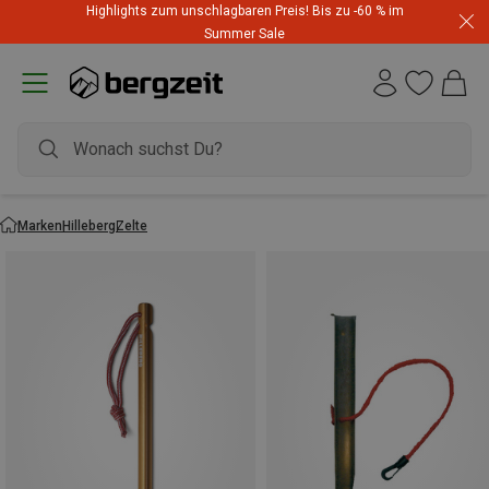
Highlights zum unschlagbaren Preis! Bis zu -60 % im
Summer Sale
Marken
Hilleberg
Zelte