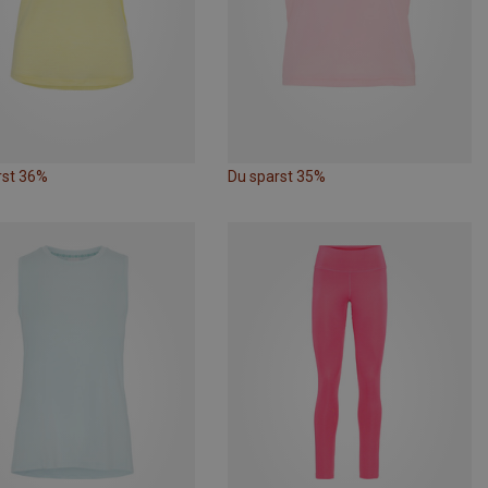
rst 36%
Du sparst 35%