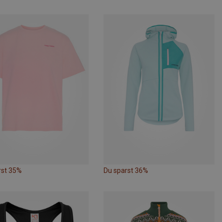
rst 35%
Du sparst 36%