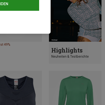
NDEN
rst 49%
Highlights
Neuheiten & Testberichte