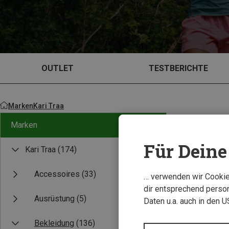
OUTLET
TESTBERICHTE
Marken
Kari Traa
Marken
Für Deine 
Kari Traa
(174)
Accessoires
(33)
… verwenden wir Cookies
dir entsprechend person
Ausrüstung
(5)
Daten u.a. auch in den 
Bekleidung
(136)