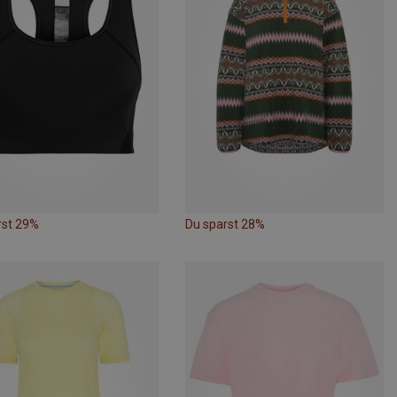
rst 29%
Du sparst 28%