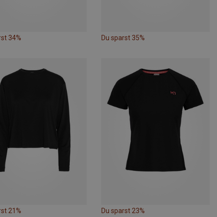
rst 34%
Du sparst 35%
rst 21%
Du sparst 23%