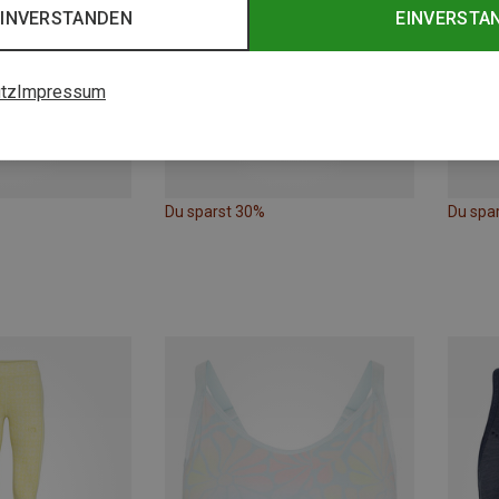
EINVERSTANDEN
EINVERSTA
tz
Impressum
Du sparst 30%
Du spa