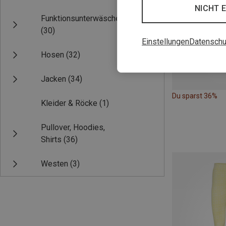
NICHT 
Funktionsunterwäsche
(30)
Einstellungen
Datenschu
Hosen
(32)
Jacken
(34)
Du sparst 36%
Kleider & Röcke
(1)
Pullover, Hoodies,
Shirts
(36)
Westen
(3)