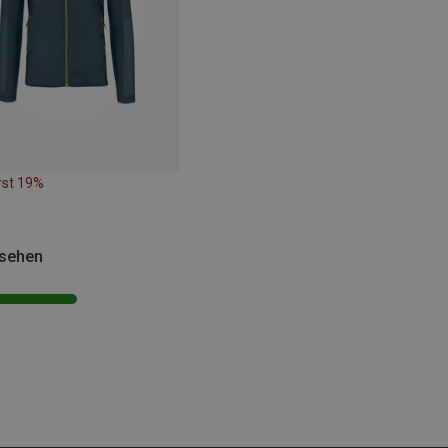
rst 19%
esehen