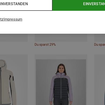
EINVERSTANDEN
EINVERSTA
tz
Impressum
Du sparst 29%
Du spa