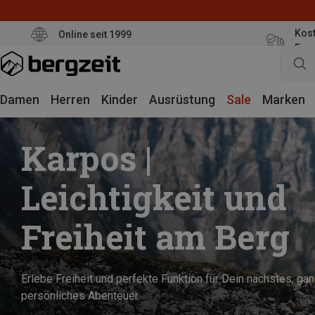
Kost
Online seit 1999
Eur
Damen
Herren
Kinder
Ausrüstung
Sale
Marken
Karpos |
Leichtigkeit und
Freiheit am Berg
Erlebe Freiheit und perfekte Funktion für Dein nächstes, ga
persönliches Abenteuer.