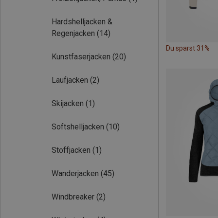
Hardshelljacken &
Regenjacken
(14)
Du sparst 31%
Kunstfaserjacken
(20)
Laufjacken
(2)
Skijacken
(1)
Softshelljacken
(10)
Stoffjacken
(1)
Wanderjacken
(45)
Windbreaker
(2)