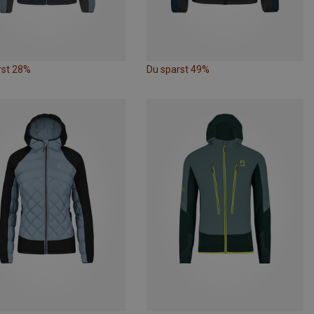
rst 28%
Du sparst 49%