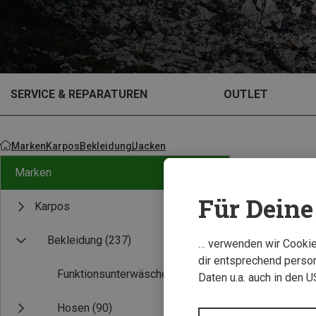
SERVICE & REPARATUREN
OUTLET
Marken
Karpos
Bekleidung
Jacken
Marken
Für Deine 
Karpos
Bekleidung
(237)
… verwenden wir Cookies
dir entsprechend person
Funktionsunterwäsche
(1)
Daten u.a. auch in den 
Hosen
(90)