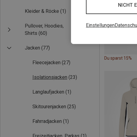
NICHT 
Kleider & Röcke
(1)
Einstellungen
Datenschu
Pullover, Hoodies,
Shirts
(60)
Jacken
(77)
Du sparst 15%
Fleecejacken
(27)
Isolationsjacken
(23)
Langlaufjacken
(1)
Skitourenjacken
(25)
Fahrradjacken
(1)
Freizeitjacken, Parkas
(1)