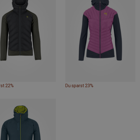
rst 22%
Du sparst 23%