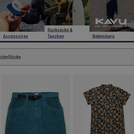
Rucksäcke &
Accessoires
Taschen
Bekleidung
eider
Röcke