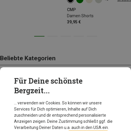
XXS
XS
S
M
L
CMP
Damen Shorts
39,95 €
Beliebte Kategorien
Für Deine schönste
BEKLEIDUNG
Bergzeit...
… verwenden wir Cookies. So können wir unsere
Services für Dich optimieren, Inhalte auf Dich
zuschneiden und dir entsprechend personalisierte
Anzeigen zeigen. Deine Zustimmung schließt ggf. die
Verarbeitung Deiner Daten u.a. auch in den USA ein.