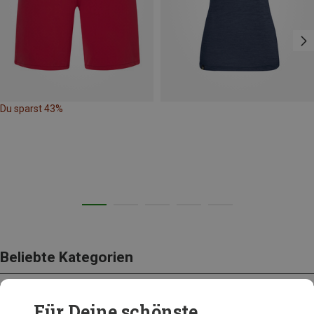
Du sparst 43%
Beliebte Kategorien
Für Deine schönste
BEKLEIDUNG