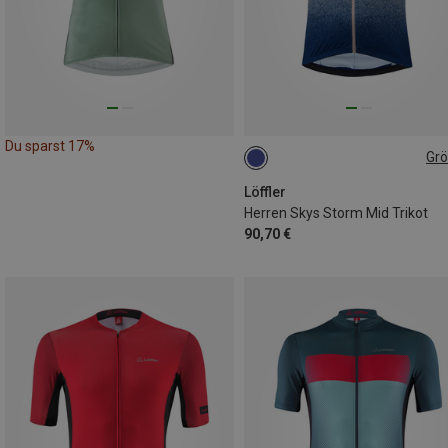
Du sparst 17%
Gr
XS
S
Löffler
Herren Skys Storm Mid Trikot
90,70 €