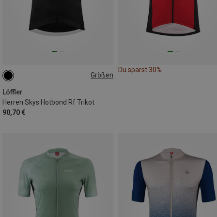
Du sparst 30%
Größen
XS
L
XL
Löffler
Herren Skys Hotbond Rf Trikot
90,70 €