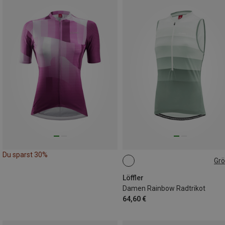
Du sparst 30%
Gr
XL
Löffler
Damen Rainbow Radtrikot
64,60 €