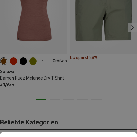
Du sparst 28%
Größen
+4
XS
S
M
L
XL
XXL
Salewa
Damen Puez Melange Dry T-Shirt
34,95 €
Beliebte Kategorien