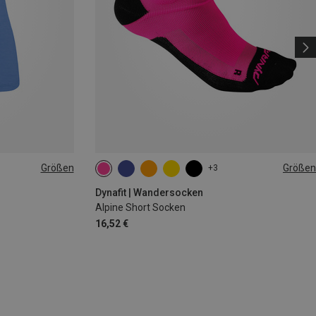
Größen
Größen
+3
35|36|37|38
39|40|41|42
43|44|45|46
Dynafit | Wandersocken
Alpine Short Socken
16,52 €