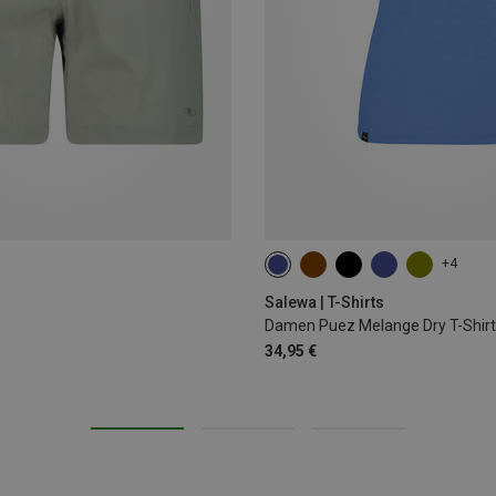
+4
XS
L
XL
Salewa | T-Shirts
Damen Puez Melange Dry T-Shirt
34,95 €