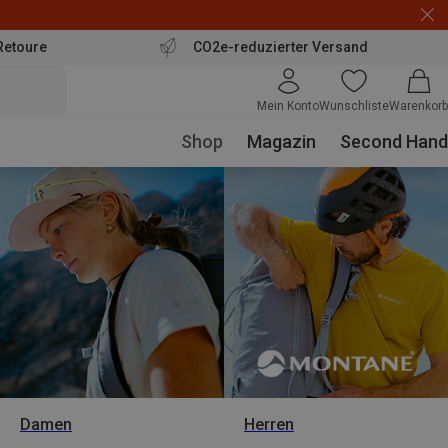
Retoure
CO2e-reduzierter Versand
Mein Konto
Wunschliste
Warenkorb
Shop
Magazin
Second Hand
Damen
Herren