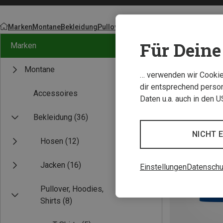
Marken
Montane
Bekleidung
Pullover, Hoodies, Shirts
Für Deine 
Marken
Montane
… verwenden wir Cookies
dir entsprechend person
Accessoires
Daten u.a. auch in den 
Bekleidung
(36)
NICHT 
Hosen
(12)
Jacken
(16)
Einstellungen
Datenschu
Pullover, Hoodies,
Shirts
(8)