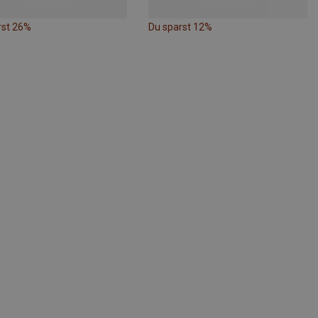
rst 26%
Du sparst 12%