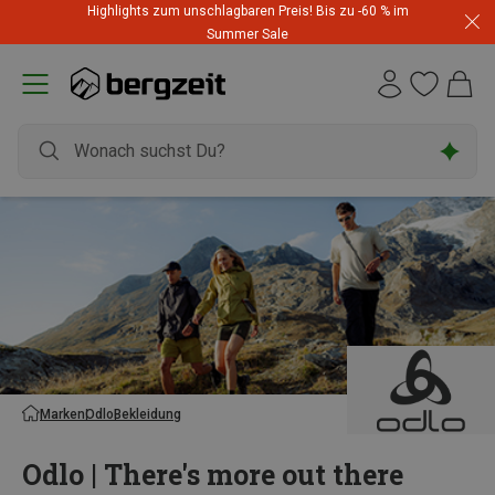
Highlights zum unschlagbaren Preis! Bis zu -60 % im
Summer Sale
Marken
Odlo
Bekleidung
Odlo | There's more out there