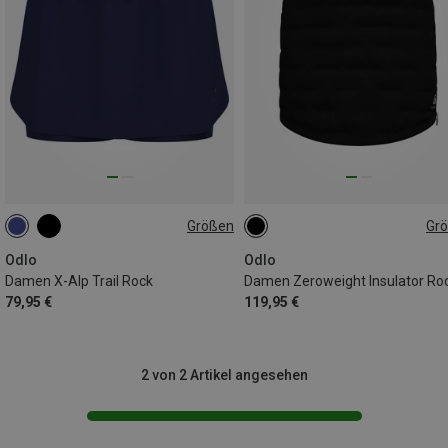
Größen
Gr
XS
S
M
L
XS
S
M
L
XL
Odlo
Odlo
Damen X-Alp Trail Rock
Damen Zeroweight Insulator Ro
79,95 €
119,95 €
2 von 2 Artikel angesehen