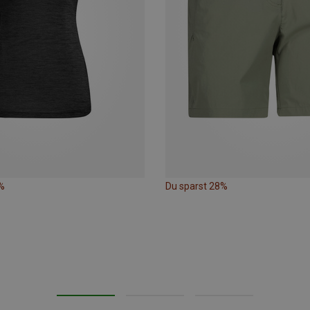
%
Du sparst 28%