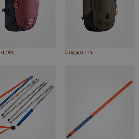
rst 48%
Du sparst 11%