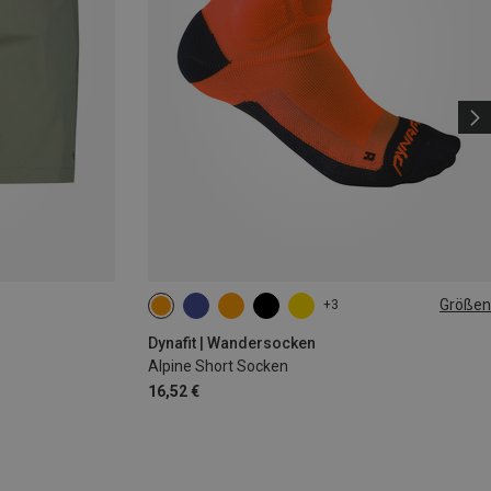
Größen
+3
35|36|37|38
39|40|41|42
43|44|45|46
Dynafit | Wandersocken
Alpine Short Socken
16,52 €