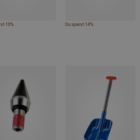
rst 10%
Du sparst 14%