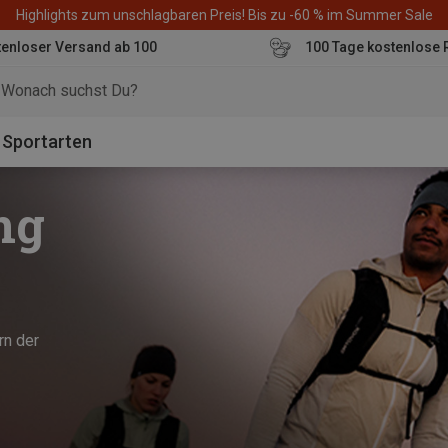
Highlights zum unschlagbaren Preis! Bis zu -60 % im Summer Sale
enloser Versand ab 100
100 Tage kostenlose 
o
Sportarten
ng
rn der