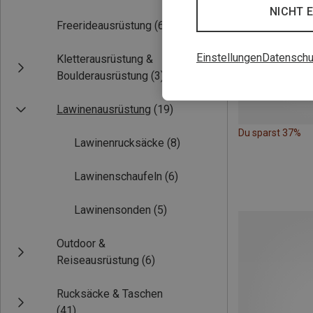
NICHT 
Freerideausrüstung
(6)
Einstellungen
Datenschu
Kletterausrüstung &
Boulderausrüstung
(3)
Lawinenausrüstung
(19)
Du sparst 37%
Lawinenrucksäcke
(8)
Lawinenschaufeln
(6)
Lawinensonden
(5)
Outdoor &
Reiseausrüstung
(6)
Rucksäcke & Taschen
(41)