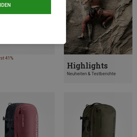
NDEN
rst 41%
Highlights
Neuheiten & Testberichte