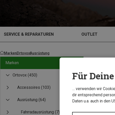
SERVICE & REPARATUREN
OUTLET
Marken
Ortovox
Ausrüstung
Marken
Für Deine 
Ortovox
(450)
Accessoires
(103)
… verwenden wir Cookies
dir entsprechend person
Ausrüstung
(64)
Daten u.a. auch in den 
Fahrradausrüstung
(7)