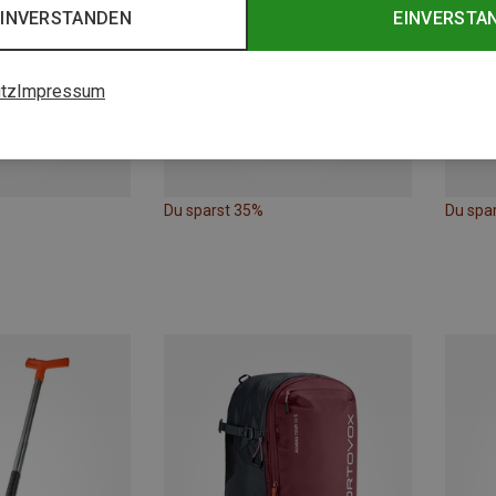
EINVERSTANDEN
EINVERSTA
tz
Impressum
Du sparst 35%
Du spa