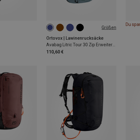
Du spa
Größen
30L
Ortovox | Lawinenrucksäcke
Avabag Litric Tour 30 Zip Erweiterung
110,60 €