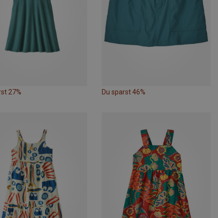
rst 27%
Du sparst 46%