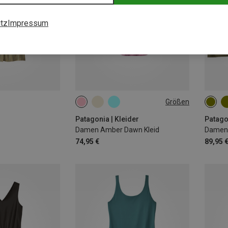
tz
Impressum
Größen
XS
S
L
Patagonia | Kleider
Patago
Damen Amber Dawn Kleid
Damen 
74,95 €
89,95 