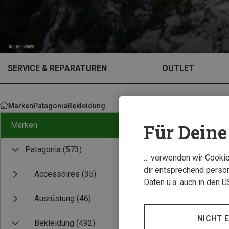
SERVICE & REPARATUREN
OUTLET
Marken
Patagonia
Bekleidung
Für Deine 
Marken
Patagonia
(573)
… verwenden wir Cookies
dir entsprechend person
Accessoires
(35)
Daten u.a. auch in den 
Ausrüstung
(46)
NICHT 
Bekleidung
(492)