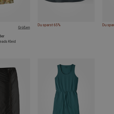
Du sparst 65%
Du spa
Größen
der
eads Kleid