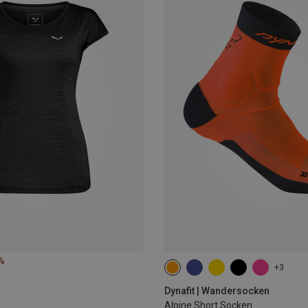
%
+3
35|36|37|38
39|40|41|42
43
Dynafit | Wandersocken
Alpine Short Socken