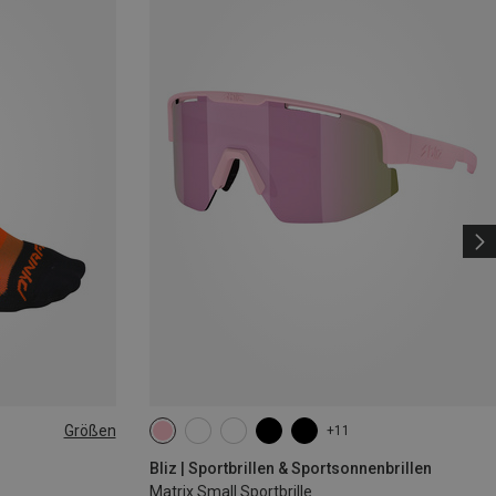
Größen
+11
|44|45|46
Bliz | Sportbrillen & Sportsonnenbrillen
Matrix Small Sportbrille