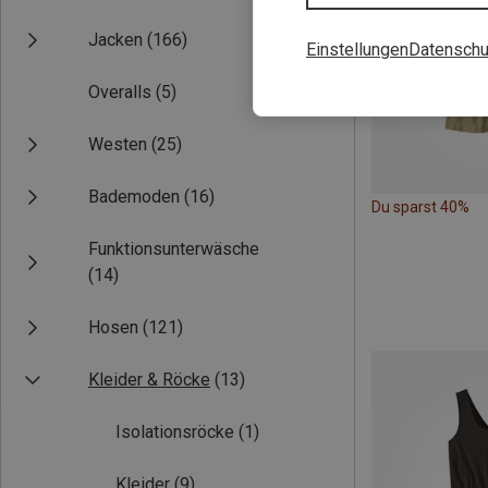
Jacken
(166)
Einstellungen
Datenschu
Overalls
(5)
Westen
(25)
Bademoden
(16)
Du sparst 40%
Funktionsunterwäsche
(14)
Hosen
(121)
Kleider & Röcke
(13)
Isolationsröcke
(1)
Kleider
(9)