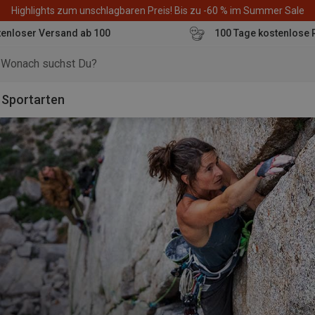
Highlights zum unschlagbaren Preis! Bis zu -60 % im Summer Sale
enloser Versand ab 100
100 Tage kostenlose 
o
Sportarten