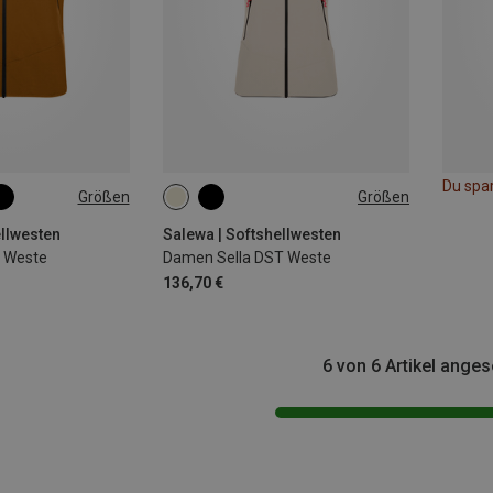
Du spa
Größen
Größen
XL
XXL
XXS
XS
S
M
L
XL
ellwesten
Salewa | Softshellwesten
T Weste
Damen Sella DST Weste
136,70 €
6 von 6 Artikel ange