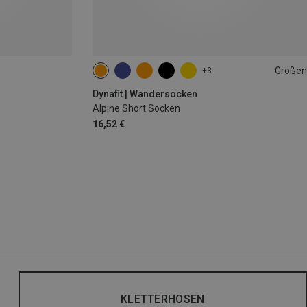
Größen
+3
35|36|37|38
39|40|41|42
43|44|45|46
Dynafit | Wandersocken
Alpine Short Socken
16,52 €
KLETTERHOSEN