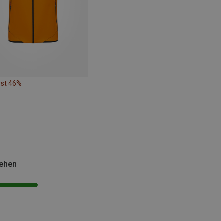
rst 46%
sehen