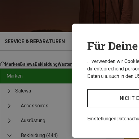
SERVICE & REPARATUREN
OUTLET
Für Deine 
… verwenden wir Cookies
Marken
Salewa
Bekleidung
Westen
dir entsprechend person
Marken
Daten u.a. auch in den 
Salewa
NICHT 
Accessoires
Einstellungen
Datenschu
Ausrüstung
Bekleidung
(444)