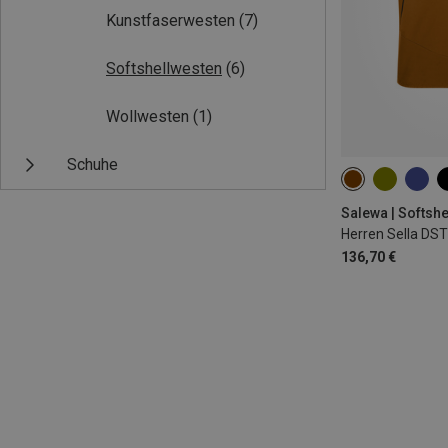
Kunstfaserwesten
(7)
Softshellwesten
(6)
Wollwesten
(1)
Schuhe
S
M
L
Salewa | Softsh
Herren Sella DS
136,70 €