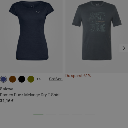
Du sparst 61%
Größen
+4
M
L
XL
XXL
Salewa
Damen Puez Melange Dry T-Shirt
32,16 €