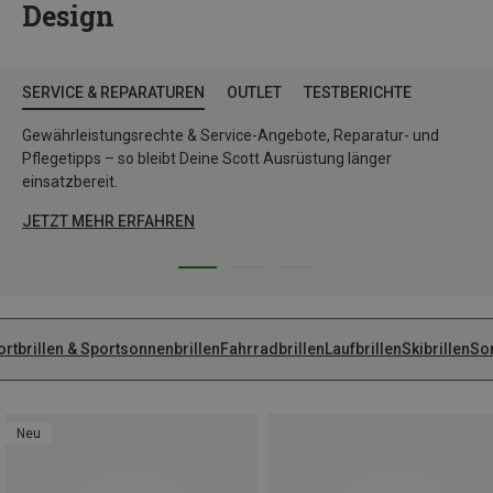
Design
SERVICE & REPARATUREN
OUTLET
TESTBERICHTE
Gewährleistungsrechte & Service-Angebote, Reparatur- und
Pflegetipps – so bleibt Deine Scott Ausrüstung länger
einsatzbereit.
JETZT MEHR ERFAHREN
rtbrillen & Sportsonnenbrillen
Fahrradbrillen
Laufbrillen
Skibrillen
So
Neu