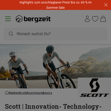
Highlights zum unschlagbaren Preis! Bis zu -60 % im
Summer Sale
Marken
Scott
Ausrüstung
Basics
Scott | Innovation- Technology-