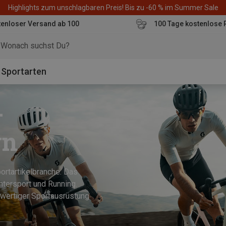
Highlights zum unschlagbaren Preis! Bis zu -60 % im Summer Sale
enloser Versand ab 100
100 Tage kostenlose 
o
Sportarten
-
gn
ortartikelbranche. Das
ntersport und Running.
hwertiger Sportausrüstung