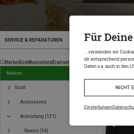
Für Deine 
SERVICE & REPARATUREN
OUTLET
… verwenden wir Cookies
dir entsprechend person
Marken
Scott
Ausrüstung
Trailrunningausrüstung
Daten u.a. auch in den 
Marken
NICHT 
Scott
Accessoires
Einstellungen
Datenschu
Ausrüstung
(121)
Basics
(54)