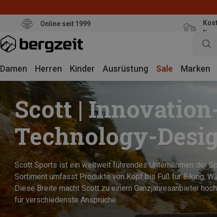
Kost
Online seit 1999
Eur
Damen
Herren
Kinder
Ausrüstung
Sale
Marken
Scott | Innovation
Technology-Desi
Scott Sports ist ein weltweit führendes Unternehmen der Sp
Sortiment umfasst Produkte von Kopf bis Fuß für Biking, Wi
Diese Breite macht Scott zu einem Ganzjahresanbieter hoc
für verschiedenste Ansprüche.