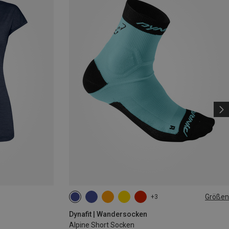
Größen
+3
35|36|37|38
39|40|41|42
43|44|45|46
Dynafit | Wandersocken
Alpine Short Socken