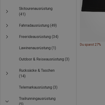
Skitourenausrüstung
(41)
Fahrradausrüstung
(49)
Freerideausrüstung
(34)
Du sparst 27%
Lawinenausrüstung
(1)
Outdoor & Reiseausrüstung
(3)
Rucksäcke & Taschen
(14)
Telemarkausrüstung
(3)
Trailrunningausrüstung
(5)