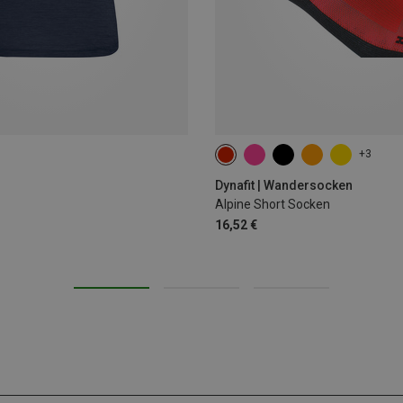
+3
39|40|41|42
43|44|45|46
Dynafit | Wandersocken
Alpine Short Socken
16,52 €