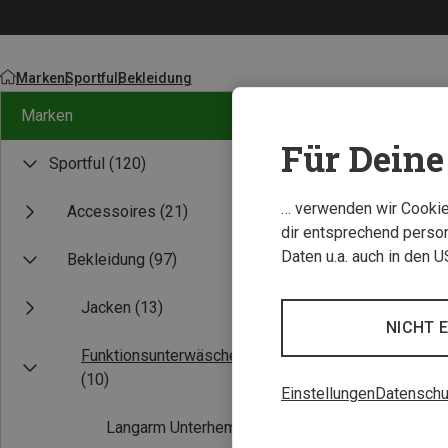
Marken
Sportful
Bekleidung
Marken
Für Deine 
Sportful
(120)
… verwenden wir Cookies
Accessoires
(21)
dir entsprechend person
Daten u.a. auch in den 
Bekleidung
(97)
Jacken
(13)
NICHT 
Funktionsunterwäsche
(10)
Einstellungen
Datenschu
Langarm Unterhemden
(1)