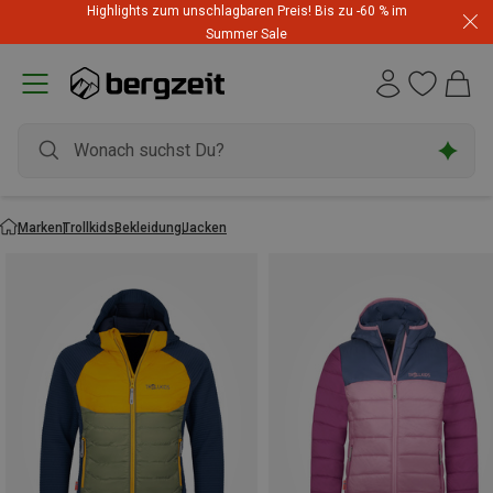
Highlights zum unschlagbaren Preis! Bis zu -60 % im
Summer Sale
Marken
Trollkids
Bekleidung
Jacken