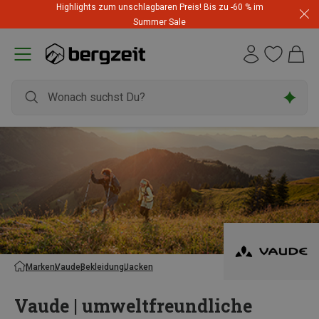
Highlights zum unschlagbaren Preis! Bis zu -60 % im
Summer Sale
Marken
Vaude
Bekleidung
Jacken
Vaude | umweltfreundliche