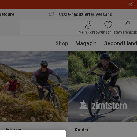
Retoure
CO2e-reduzierter Versand
Mein Konto
Wunschliste
Warenkorb
Shop
Magazin
Second Hand
Herren
Kinder