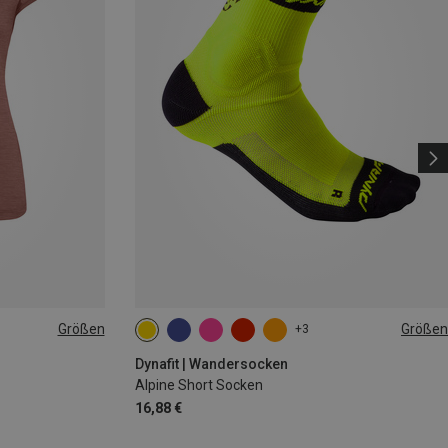
Größen
Größen
+3
35|36|37|38
39|40|41|42
43|44|45|46
Dynafit | Wandersocken
Alpine Short Socken
16,88 €