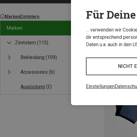
Für Deine 
Marken
Zimtstern
Marken
… verwenden wir Cookies
dir entsprechend person
Zimtstern
(115)
Daten u.a. auch in den 
Bekleidung
(109)
NICHT 
Accessoires
(6)
Einstellungen
Datenschu
Ausrüstung
(2)