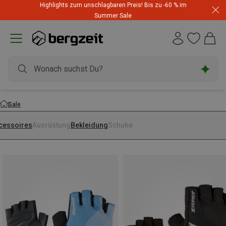
Highlights zum unschlagbaren Preis! Bis zu -60 % im
Summer Sale
Sale
cessoires
Ausrüstung
Bekleidung
Schuhe