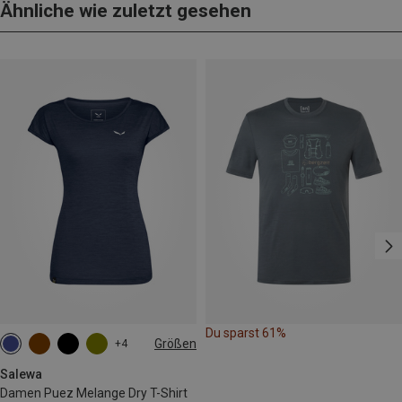
Ähnliche wie zuletzt gesehen
Du sparst 61%
Größen
+4
M
L
XL
XXL
Salewa
Damen Puez Melange Dry T-Shirt