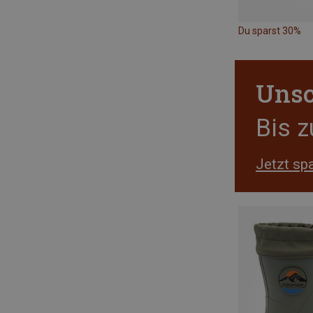
Du sparst 30%
Unsc
Bis 
Jetzt sp