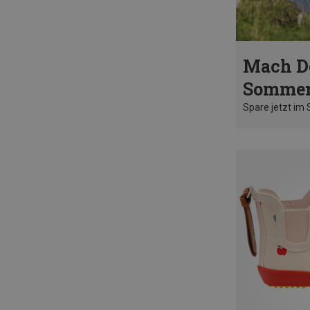
Mach D
Sommer
Spare jetzt im