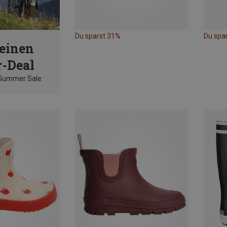
Du sparst 31%
Du spa
einen
-Deal
 Summer Sale