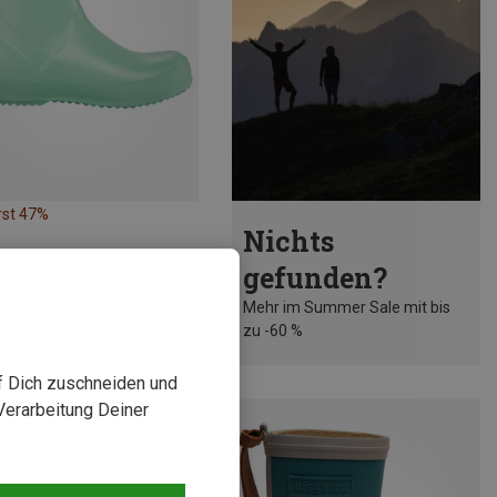
rst 47%
Nichts
gefunden?
Mehr im Summer Sale mit bis
zu -60 %
uf Dich zuschneiden und
Verarbeitung Deiner