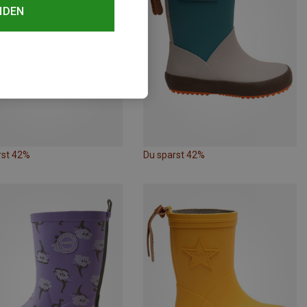
NDEN
rst 42%
Du sparst 42%