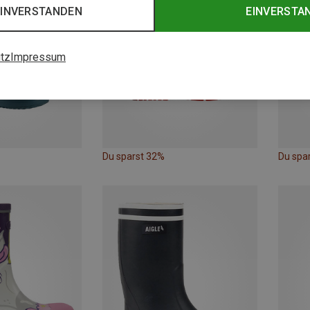
EINVERSTANDEN
EINVERSTA
tz
Impressum
Du sparst 32%
Du spa