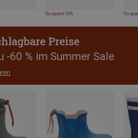
Du sparst 16%
Du spa
hlagbare Preise
zu -60 % im Summer Sale
aren