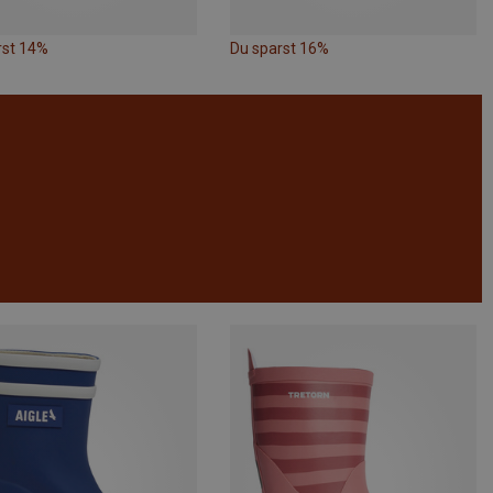
rst 14%
Du sparst 16%