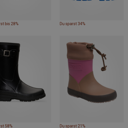
st bis 28%
Du sparst 34%
rst 58%
Du sparst 21%