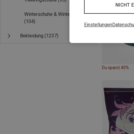
NICHT 
Winterschuhe & Winterstiefel
(104)
Einstellungen
Datenschu
Bekleidung
(1237)
Du sparst 40%