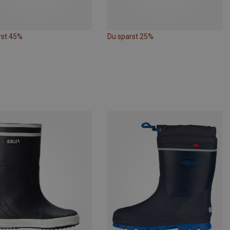
rst 45%
Du sparst 25%