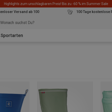
Highlights zum unschlagbaren Preis! Bis zu -60 % im Summer Sale
enloser Versand ab 100
100 Tage kostenlose 
o
Sportarten