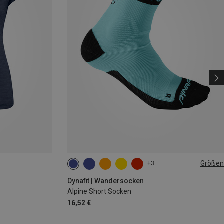
Größen
+3
35|36|37|38
39|40|41|42
43|44|45|46
Dynafit | Wandersocken
Alpine Short Socken
16,52 €