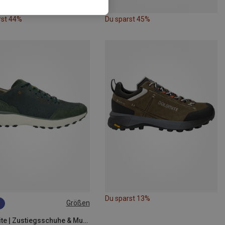
rst 44%
Du sparst 45%
Du sparst 13%
Größen
Dolomite | Zustiegsschuhe & Multifunktionsschuhe