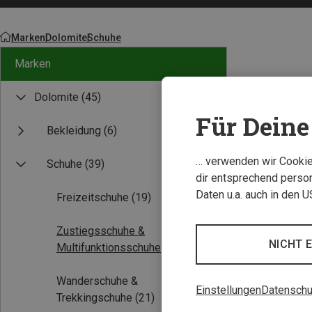
Marken
Dolomite
Schuhe
Marken
Dolomite
(45)
Für Deine 
Bekleidung
(6)
Neu
… verwenden wir Cookies
Schuhe
(39)
dir entsprechend person
Daten u.a. auch in den 
Freizeitschuhe
(19)
Zustiegsschuhe &
NICHT 
Multifunktionsschuhe
(10)
Wanderschuhe &
Einstellungen
Datenschu
Trekkingschuhe
(21)