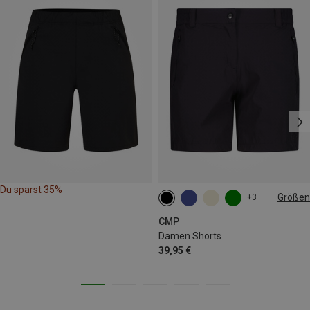
Du sparst 35%
Größen
+3
XXS
XS
S
M
L
CMP
Damen Shorts
39,95 €