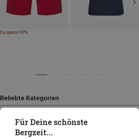
Du sparst 43%
Beliebte Kategorien
Für Deine schönste
BEKLEIDUNG
Bergzeit...