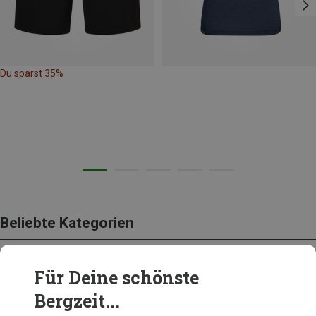
Du sparst 35%
Beliebte Kategorien
Für Deine schönste
BEKLEIDUNG
Bergzeit...