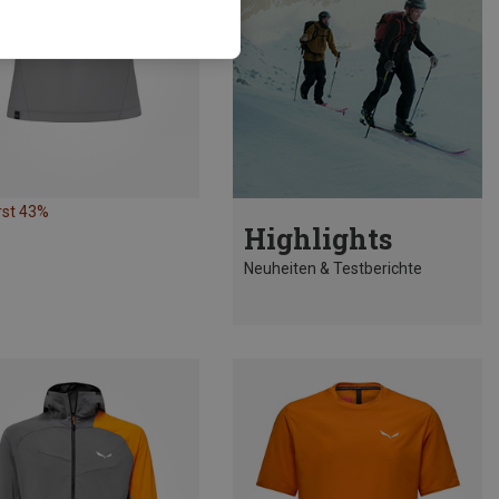
rst 43%
Highlights
Neuheiten & Testberichte