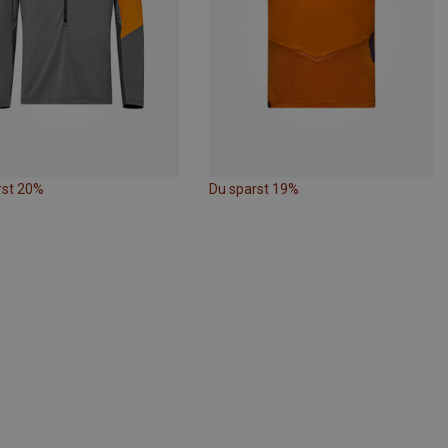
rst 20%
Du sparst 19%