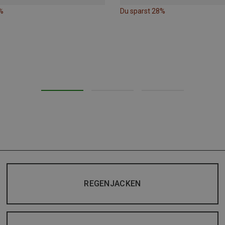
%
Du sparst 28%
REGENJACKEN