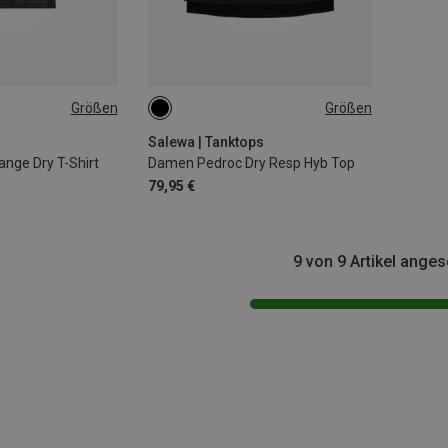
Größen
Größen
L|M
S|XS
s
Salewa | Tanktops
nge Dry T-Shirt
Damen Pedroc Dry Resp Hyb Top
79,95 €
9 von 9 Artikel ange