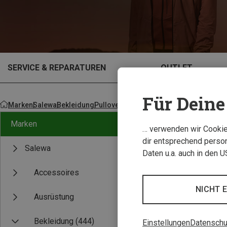
SERVICE & REPARATUREN
OUTLET
Für Deine 
Marken
Salewa
Bekleidung
Pullover, Hoodies, Shirts
Marken
… verwenden wir Cookies
dir entsprechend person
Salewa
Daten u.a. auch in den 
Accessoires
NICHT 
Ausrüstung
Bekleidung
(444)
Einstellungen
Datenschu