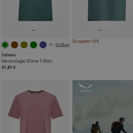
Du sparst 10%
Größen
+1
M
L
XL
XXL
Salewa
Herren Eagle 3Cime T-Shirt
41,81 €