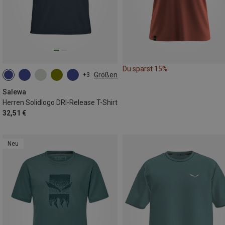
Du sparst 15%
Größen
+3
S
M
L
XL
XXL
Salewa
Herren Solidlogo DRI-Release T-Shirt
32,51 €
Neu