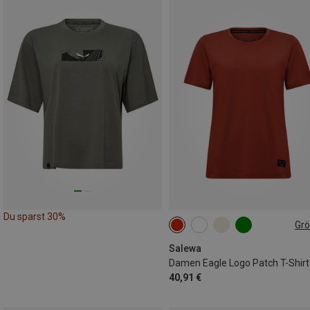
Du sparst 30%
Gr
Salewa
Damen Eagle Logo Patch T-Shirt
40,91 €