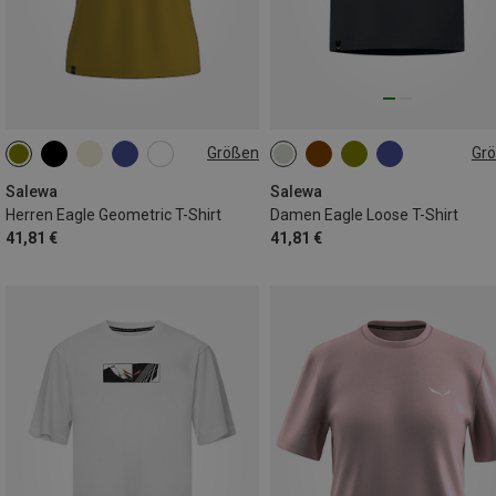
Größen
Gr
S
M
L
XL
XXL
XXS
XS
XL
XXL
Salewa
Salewa
Herren Eagle Geometric T-Shirt
Damen Eagle Loose T-Shirt
41,81 €
41,81 €