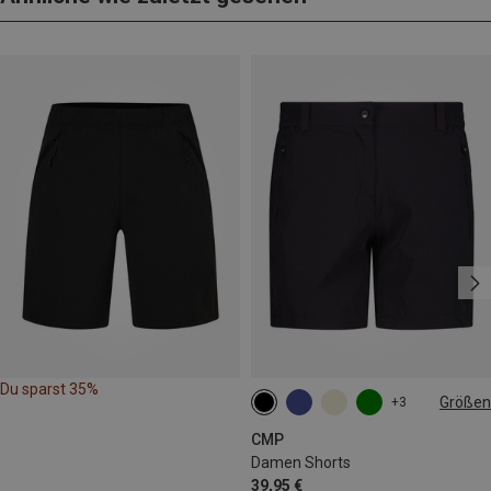
Du sparst 35%
Größen
+3
XXS
XS
S
M
L
CMP
Damen Shorts
39,95 €