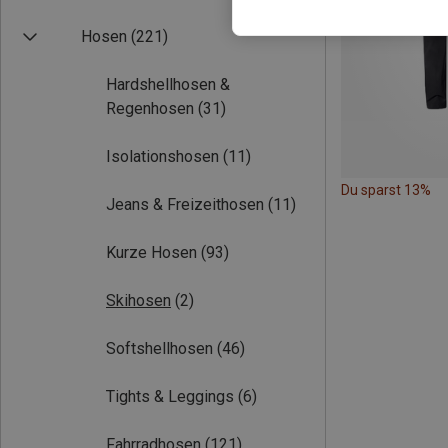
Hosen
(221)
Hardshellhosen &
Regenhosen
(31)
Isolationshosen
(11)
Du sparst 13%
Jeans & Freizeithosen
(11)
Kurze Hosen
(93)
Skihosen
(2)
Softshellhosen
(46)
Tights & Leggings
(6)
Fahrradhosen
(121)