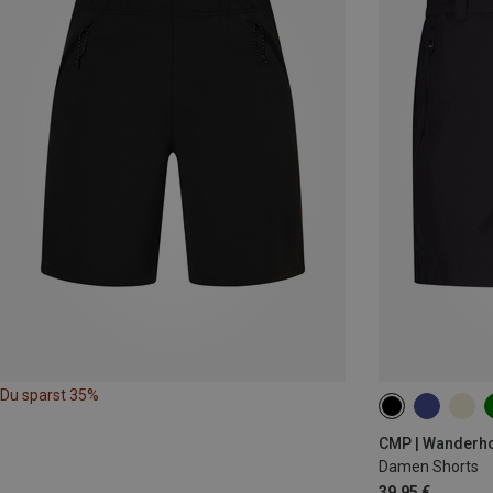
Du sparst 35%
XXS
XS
CMP | Wanderh
Damen Shorts
39,95 €