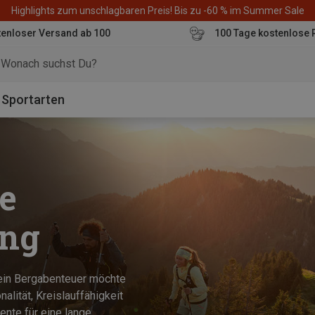
Highlights zum unschlagbaren Preis! Bis zu -60 % im Summer Sale
enloser Versand ab 100
100 Tage kostenlose 
o
Sportarten
e
ung
Dein Bergabenteuer möchte
alität, Kreislauffähigkeit
ente für eine lange