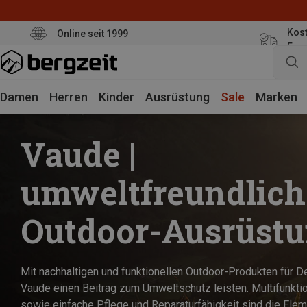
Kost
Online seit 1999
Eur
Damen
Herren
Kinder
Ausrüstung
Sale
Marken
Vaude |
umweltfreundlich
Outdoor-Ausrüst
Mit nachhaltigen und funktionellen Outdoor-Produkten für 
Vaude einen Beitrag zum Umweltschutz leisten. Multifunktion
sowie einfache Pflege und Reparaturfähigkeit sind die Elem