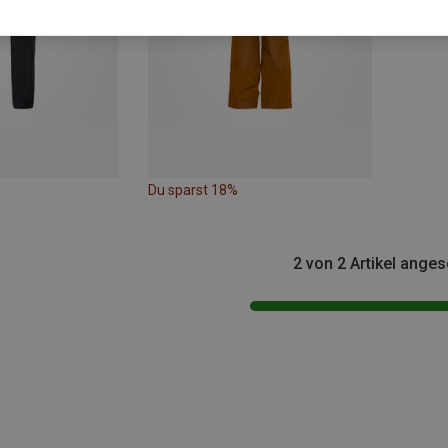
Du sparst 18%
2 von 2 Artikel ange