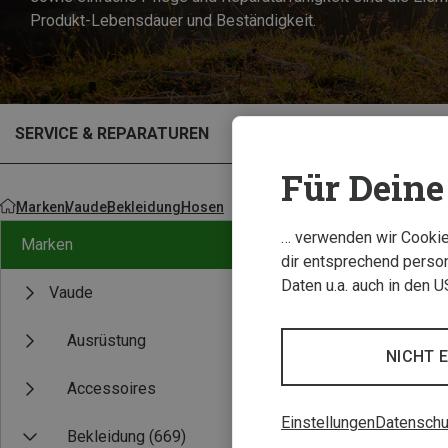
Produkt-Lebensdauer und Beständigkeit.
SERVICE & REPARATUREN
OUTLET
Für Deine 
Marken
Vaude
Bekleidung
Hosen
… verwenden wir Cookies
Marken
dir entsprechend person
Daten u.a. auch in den 
Vaude
Experten Tipp
Ausrüstung
NICHT 
Accessoires
Einstellungen
Datenschu
Bekleidung
(669)