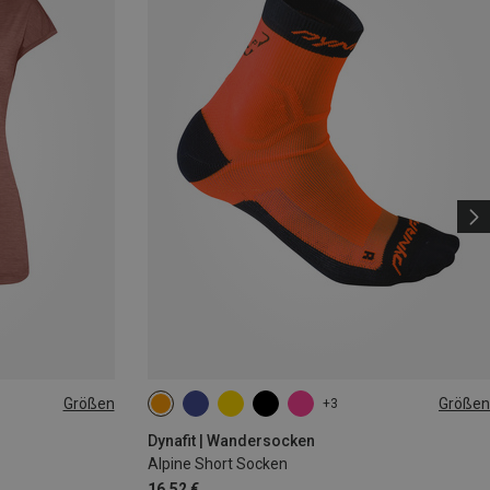
Größen
Größen
+3
35|36|37|38
39|40|41|42
43|44|45|46
Dynafit | Wandersocken
Alpine Short Socken
16,52 €