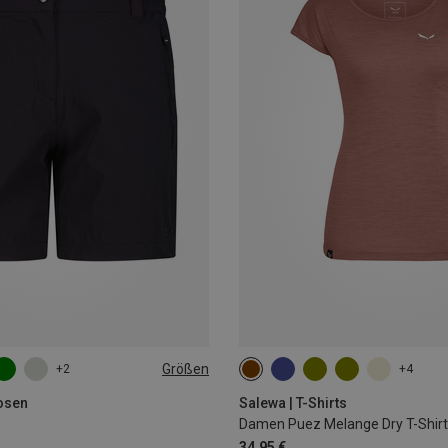
Größen
+2
+4
S
M
L
osen
Salewa | T-Shirts
Damen Puez Melange Dry T-Shirt
34,95 €