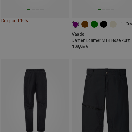
Du sparst 10%
Gr
+1
XS
S
M
L
XL
Vaude
Damen Loamer MTB Hose kurz
109,95 €