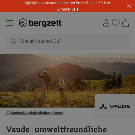
Highlights zum unschlagbaren Preis! Bis zu -60 % im
Summer Sale
Marken
Vaude
Bekleidung
Hosen
Vaude | umweltfreundliche