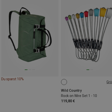
Du sparst 10%
Gr
ONE SIZE
Wild Country
Rock on Wire Set 1 - 10
119,80 €