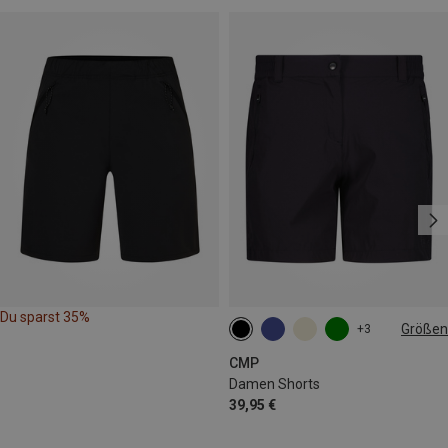
Du sparst 35%
Größen
+3
XXS
XS
S
M
L
XL
CMP
Damen Shorts
39,95 €