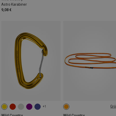
Astro Karabiner
9,08 €
Gr
+1
240CM
Wild Country
Wild Country