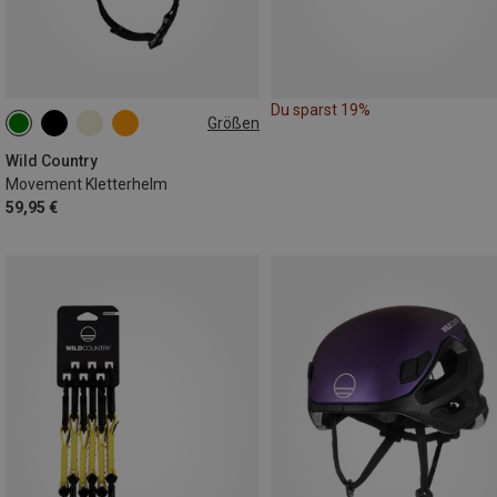
Du sparst 19%
Größen
L-XL | 57-62CM
S-M | 52-58CM
Wild Country
Movement Kletterhelm
59,95 €