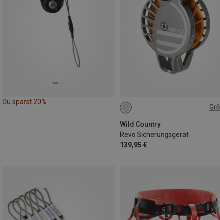
Du sparst 20%
Gr
UNI
Wild Country
Revo Sicherungsgerät
139,95 €