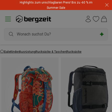
Highlights zum unschlagbaren Preis! Bis zu -60 % im
Summer Sale
Sale
Kinder
Ausrüstung
Rucksäcke & Taschen
Rucksäcke