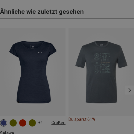
Ähnliche wie zuletzt gesehen
Du sparst 61%
Größen
+4
M
L
XL
XXL
Salewa