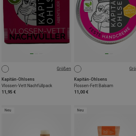
Größen
Gr
18G
18G
Kapitän-Ohlsens
Kapitän-Ohlsens
Vlossen-Vett Nachfüllpack
Flossen-Fett Balsam
11,95 €
11,00 €
Neu
Neu