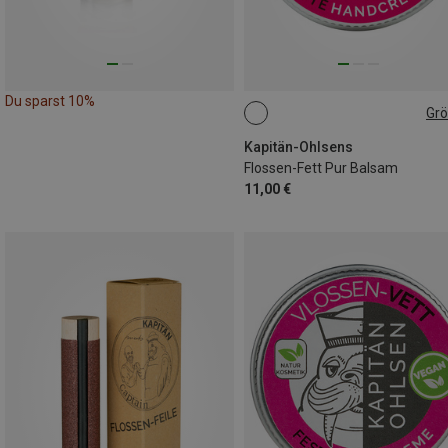
Du sparst 10%
Gr
18G
Kapitän-Ohlsens
Flossen-Fett Pur Balsam
11,00 €