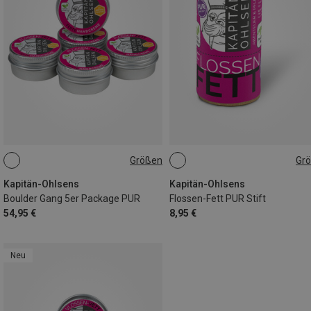
Größen
Gr
5X18G
10G
Kapitän-Ohlsens
Kapitän-Ohlsens
Boulder Gang 5er Package PUR
Flossen-Fett PUR Stift
54,95 €
8,95 €
Neu