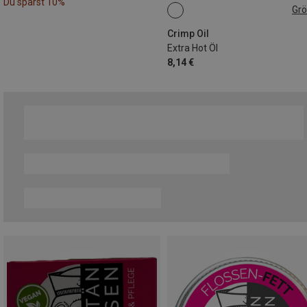
Du sparst 10%
Gr
10ML
Crimp Oil
Extra Hot Öl
8,14 €