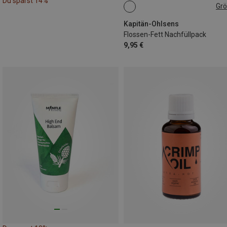
Du sparst 14%
Gr
18G
Kapitän-Ohlsens
Flossen-Fett Nachfüllpack
9,95 €