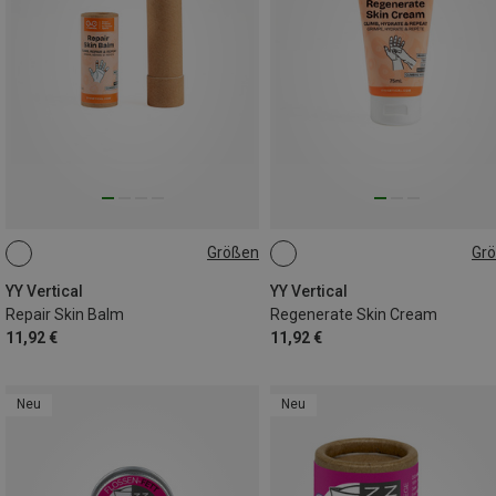
Größen
Gr
20G
75ML
YY Vertical
YY Vertical
Repair Skin Balm
Regenerate Skin Cream
11,92 €
11,92 €
Neu
Neu