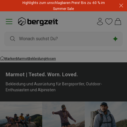
Highlights zum unschlagbaren Preis! Bis zu -60 % im
Summer Sale
Marken
Marmot
Bekleidung
Hosen
Marmot | Tested. Worn. Loved.
Bekleidung und Ausrüstung für Bergsportler, Outdoor-
Enthusiasten und Alpinisten