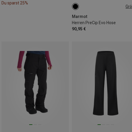
Du sparst 25%
Gr
S
M
M
XL
XL
XXL
Marmot
Herren PreCip Evo Hose
90,95 €