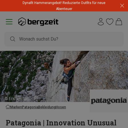
Dynafit Hammerangebot! Reduzierte Outfits für neue
Abenteuer
Marken
Patagonia
Bekleidung
Hosen
Patagonia | Innovation Unusual