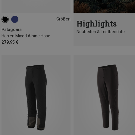
Größen
Highlights
S
M
L
XL
Patagonia
Neuheiten & Testberichte
Herren Mixed Alpine Hose
279,95 €