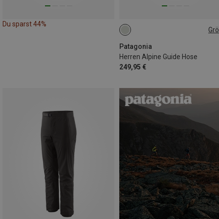
Du sparst 44%
Gr
S
L
Patagonia
Herren Alpine Guide Hose
249,95 €