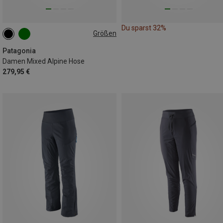
Du sparst 32%
Größen
XS
S
S
M
M
Patagonia
Damen Mixed Alpine Hose
279,95 €