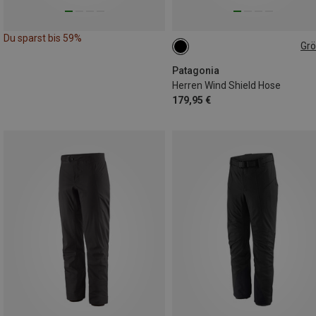
Du sparst bis 59%
Gr
S
L
XL
Patagonia
Herren Wind Shield Hose
179,95 €