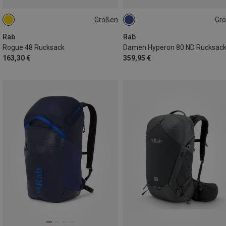
Größen
Gr
48L
80L | S-M
Rab
Rab
Rogue 48 Rucksack
Damen Hyperon 80 ND Rucksac
163,30 €
359,95 €