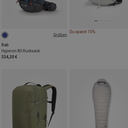
Du sparst 15%
Größen
80L | L-XL
80L | M-L
Rab
Hyperon 80 Rucksack
324,20 €