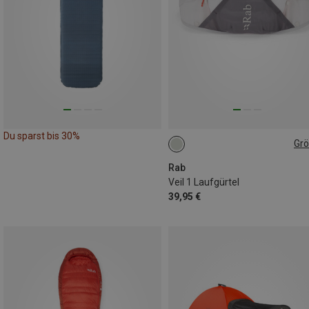
Du sparst bis 30%
Gr
1L
Rab
Veil 1 Laufgürtel
39,95 €