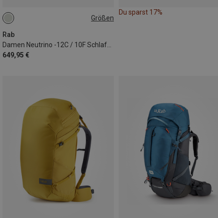
Du sparst 17%
Größen
MAX. 170CM | LEFT
Rab
Damen Neutrino -12C / 10F Schlafsack
649,95 €