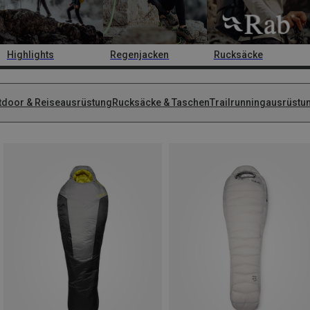
Highlights
Regenjacken
Rucksäcke
tdoor & Reiseausrüstung
Rucksäcke & Taschen
Trailrunningausrüstu