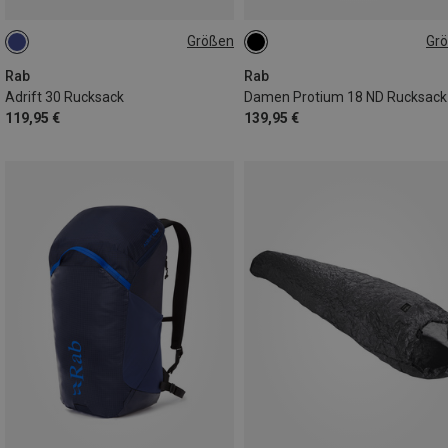
Größen
Gr
30L
18L | S-M
Rab
Rab
Adrift 30 Rucksack
Damen Protium 18 ND Rucksack
119,95 €
139,95 €