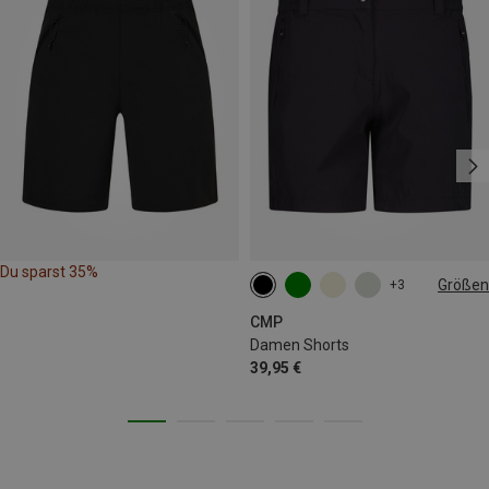
Du sparst 35%
Größen
+3
XXS
XS
S
M
L
CMP
Damen Shorts
39,95 €