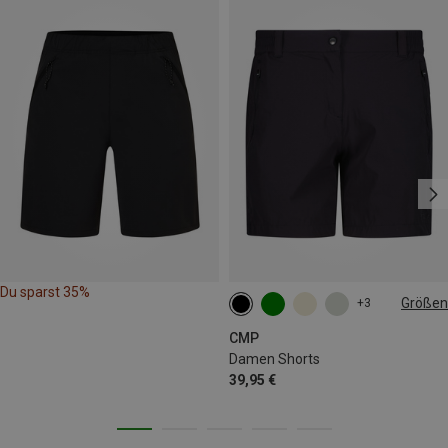
Du sparst 35%
Größen
+3
XXS
XS
S
M
L
XL
CMP
Damen Shorts
39,95 €