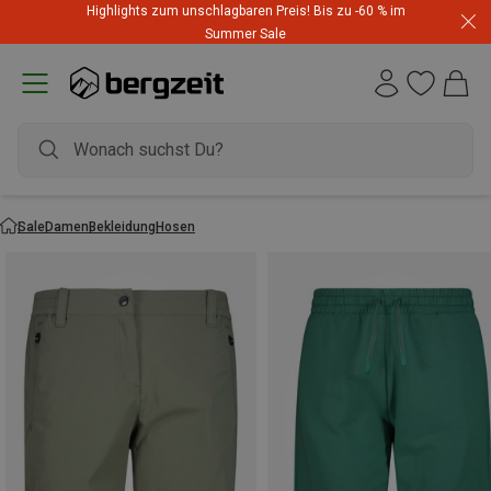
Highlights zum unschlagbaren Preis! Bis zu -60 % im
Summer Sale
Sale
Damen
Bekleidung
Hosen