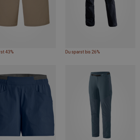
rst 43%
Du sparst bis 26%