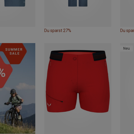
Du sparst 27%
Du spar
Neu