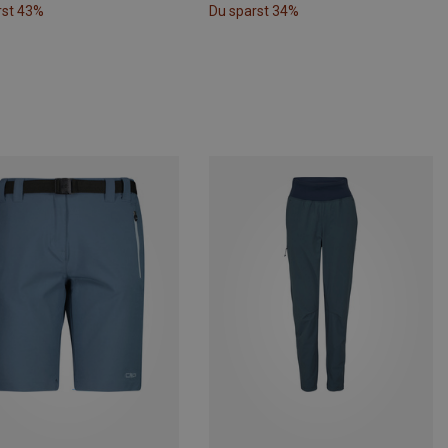
rst 43%
Du sparst 34%