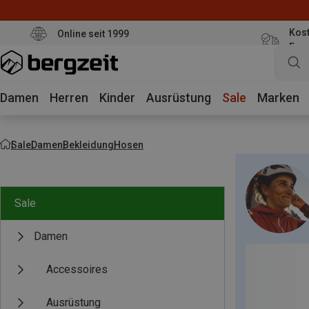
Kost
Online seit 1999
Eur
Damen
Herren
Kinder
Ausrüstung
Sale
Marken
Sale
Damen
Bekleidung
Hosen
Sale
Damen
Accessoires
Ausrüstung