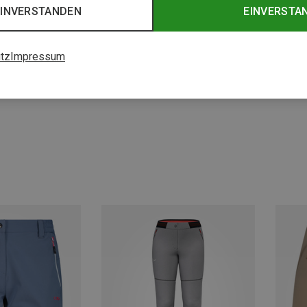
EINVERSTANDEN
EINVERSTA
tz
Impressum
Du sparst 33%
Du spa