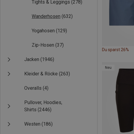
Tights & Leggings
(278)
Wanderhosen
(632)
Yogahosen
(129)
Zip-Hosen
(37)
Du sparst 26%
Jacken
(1946)
Neu
Kleider & Röcke
(263)
Overalls
(4)
Pullover, Hoodies,
Shirts
(2446)
Westen
(186)