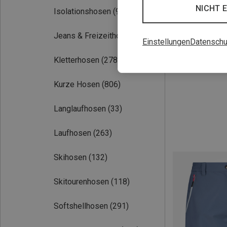
NICHT 
Isolationshosen
(90)
Jeans & Freizeithosen
(425)
Einstellungen
Datenschu
Kletterhosen
(278)
Du sparst 25%
Kurze Hosen
(806)
Langlaufhosen
(33)
Laufhosen
(263)
Skihosen
(132)
Skitourenhosen
(118)
Softshellhosen
(291)