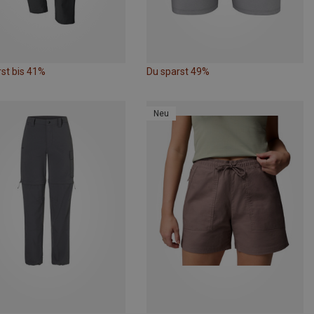
st bis 41%
Du sparst 49%
Neu