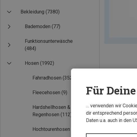
Bekleidung
(7380)
Bademoden
(77)
Funktionsunterwäsche
(484)
Hosen
(1992)
Fahrradhosen
(352)
Für Deine 
Fleecehosen
(9)
… verwenden wir Cookies
Hardshellhosen &
dir entsprechend person
Regenhosen
(112)
Daten u.a. auch in den 
Hochtourenhosen
(34)