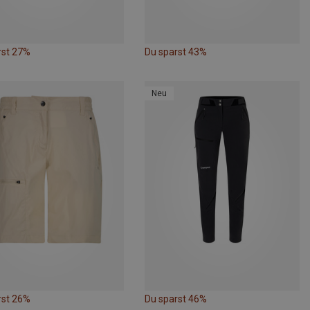
rst 27%
Du sparst 43%
Neu
rst 26%
Du sparst 46%