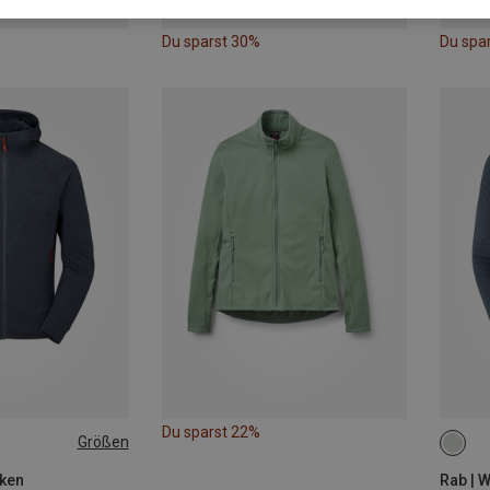
Du sparst 30%
Du spa
Du sparst 22%
Größen
XXL
XXL
cken
Rab | 