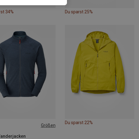
rst 34%
Du sparst 25%
Du sparst 22%
Größen
Wanderjacken