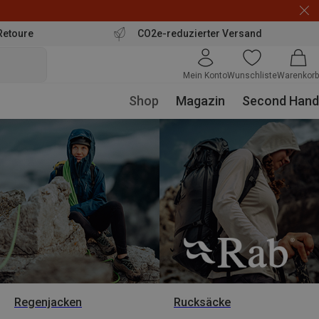
Retoure
CO2e-reduzierter Versand
Mein Konto
Wunschliste
Warenkorb
Shop
Magazin
Second Hand
Regenjacken
Rucksäcke