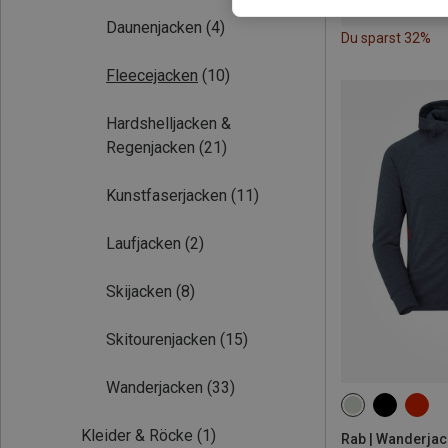
Daunenjacken
(4)
Du sparst 32%
Fleecejacken
(10)
Hardshelljacken &
Regenjacken
(21)
Kunstfaserjacken
(11)
Laufjacken
(2)
Skijacken
(8)
Skitourenjacken
(15)
Wanderjacken
(33)
S
M
XL
Kleider & Röcke
(1)
Rab | Wanderja