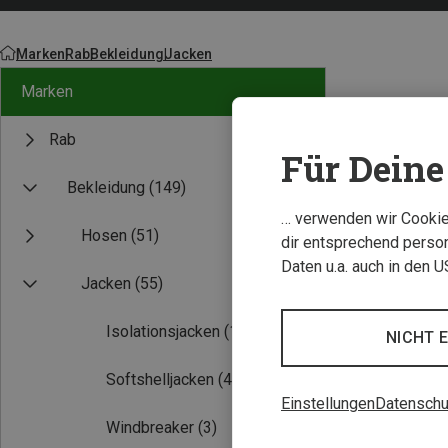
Marken
Rab
Bekleidung
Jacken
Marken
Rab
Für Deine 
Experten Tipp
Bekleidung
(149)
… verwenden wir Cookies
Hosen
(51)
dir entsprechend person
Daten u.a. auch in den 
Jacken
(55)
Isolationsjacken
(17)
NICHT 
Softshelljacken
(4)
Einstellungen
Datenschu
Windbreaker
(3)