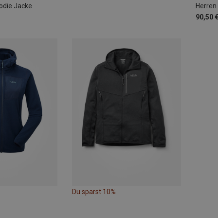
odie Jacke
Herren
90,50 
Du sparst 10%