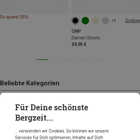
Du sparst 35%
Größen
+3
XXS
XS
S
M
L
CMP
Damen Shorts
39,95 €
Beliebte Kategorien
Für Deine schönste
BEKLEIDUNG
Bergzeit...
… verwenden wir Cookies. So können wir unsere
Services für Dich optimieren, Inhalte auf Dich