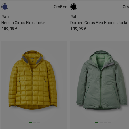
Größen
Gr
S
L
XL
Rab
Rab
Herren Cirrus Flex Jacke
Damen Cirrus Flex Hoodie Jacke
189,95 €
199,95 €